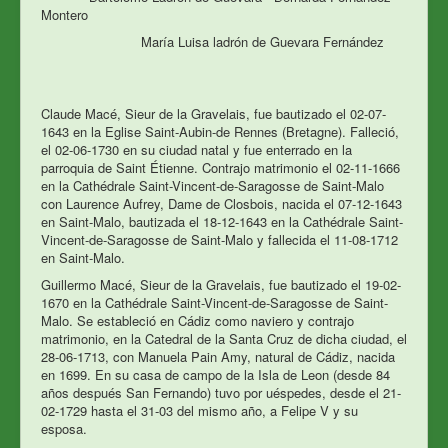
Montero
María Luisa ladrón de Guevara Fernández
Claude Macé, Sieur de la Gravelais, fue bautizado el 02-07-
1643 en la Eglise Saint-Aubin-de Rennes (Bretagne). Falleció,
el 02-06-1730 en su ciudad natal y fue enterrado en la
parroquia de Saint Étienne. Contrajo matrimonio el 02-11-1666
en la Cathédrale Saint-Vincent-de-Saragosse de Saint-Malo
con Laurence Aufrey, Dame de Closbois, nacida el 07-12-1643
en Saint-Malo, bautizada el 18-12-1643 en la Cathédrale Saint-
Vincent-de-Saragosse de Saint-Malo y fallecida el 11-08-1712
en Saint-Malo.
Guillermo Macé, Sieur de la Gravelais, fue bautizado el 19-02-
1670 en la Cathédrale Saint-Vincent-de-Saragosse de Saint-
Malo. Se estableció en Cádiz como naviero y contrajo
matrimonio, en la Catedral de la Santa Cruz de dicha ciudad, el
28-06-1713, con Manuela Pain Amy, natural de Cádiz, nacida
en 1699. En su casa de campo de la Isla de Leon (desde 84
a
ños después
San Fernando) tuvo por uéspedes, desde el 21-
02-1729 hasta el 31-03 del mismo a
ño, a Felipe V y su
esposa.